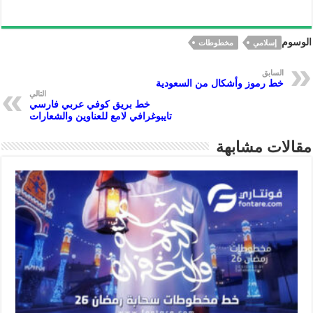
h
nt
es
h
ac
le
ar
er
se
at
eb
gr
الوسوم
إسلامي
مخطوطات
e
es
n
s
oo
a
t
ge
A
k
m
السابق
خط رموز وأشكال من السعودية
r
p
التالي
خط بريق كوفي عربي فارسي
p
تايبوغرافي لامع للعناوين والشعارات
مقالات مشابهة