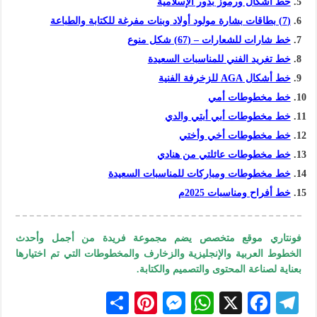
خط أشكال ورموز بدور الإسلامية
(7) بطاقات بشارة مولود أولاد وبنات مفرغة للكتابة والطباعة
خط شارات للشعارات – (67) شكل منوع
خط تغريد الفني للمناسبات السعيدة
خط أشكال AGA للزخرفة الفنية
خط مخطوطات أمي
خط مخطوطات أبي أبتي والدي
خط مخطوطات أخي وأختي
خط مخطوطات عائلتي من هنادي
خط مخطوطات ومباركات للمناسبات السعيدة
خط أفراح ومناسبات 2025م
فونتاري موقع متخصص يضم مجموعة فريدة من أجمل وأحدث
الخطوط العربية والإنجليزية والزخارف والمخطوطات التي تم اختيارها
بعناية لصناعة المحتوى والتصميم و
الكتابة
.
S
Pi
M
W
X
F
Te