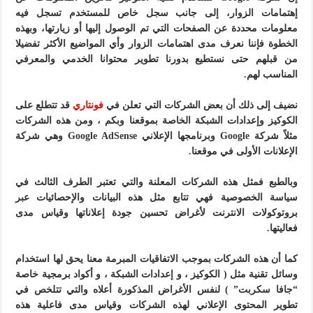
إهتمامات الزوار، إلى جانب سجل خاص للمستخدم تسجل فيه
معلومات محددة عن الصفحات التي تم الوصول إليها أو زيارتها، وبهذه
الخطوة فإننا نعرف مدى اهتمامات الزوار وأي المواضيع الأكثر تفضيلا
من قبلهم حتى نستطيع بدورنا تطوير محتوانا الخدمي والمعرفي
المناسب لهم.
نضيف إلى ذلك أن بعض الشركات التي تعلن في
فونتاري
قد تتطلع على
الكوكيز وإعدادات الشبكة الخاصة بموقعنا وبكم ، ومن هذه الشركات
مثلاً شركة
Google
وبرنامجها الإعلاني Google AdSense وهي شركة
الإعلانات الأولى في موقعنا.
وبالطبع فمثل هذه الشركات المعلنة والتي تعتبر الطرف الثالث في
سياسة الخصوصية فهي تتابع مثل هذه البيانات والإحصائيات عبر
بروتوكولات الانترنت لأغراض تحسين جودة إعلاناتها وقياس مدى
فعاليتها.
كما أن هذه الشركات بموجب الاتفاقيات المبرمة معنا يحق لها استخدام
وسائل تقنية مثل ( الكوكيز ، و إعدادات الشبكة ، و أكواد برمجية خاصة
“جافا سكربت” ) لنفس الأغراض المذكورة أعلاه والتي تتلخص في
تطوير المحتوى الإعلاني لهذه الشركات وقياس مدى فاعلية هذه