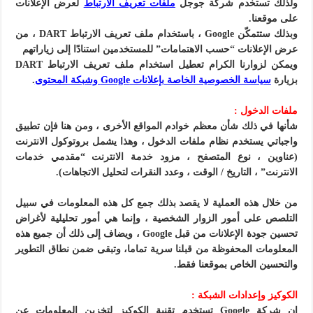
ولذلك تستخدم شركة جوجل
ملفات تعريف الارتباط
لعرض الإعلانات
على موقعنا.
وبذلك ستتمكّن Google ، باستخدام ملف تعريف الارتباط
DART
، من
عرض الإعلانات “حسب الاهتمامات” للمستخدمين استنادًا إلى زياراتهم
ويمكن لزوارنا الكرام تعطيل استخدام ملف تعريف الارتباط
DART
بزيارة
سياسة الخصوصية الخاصة بإعلانات Google وشبكة المحتوى
.
ملفات الدخول :
شأنها في ذلك شأن معظم خوادم المواقع الأخرى ، ومن هنا فإن تطبيق
واجباتي يستخدم نظام ملفات الدخول ، وهذا يشمل بروتوكول الانترنت
(عناوين ، نوع المتصفح ، مزود خدمة الانترنت “مقدمي خدمات
الانترنت” ، التاريخ / الوقت ، وعدد النقرات لتحليل الاتجاهات).
من خلال هذه العملية لا يقصد بذلك جمع كل هذه المعلومات في سبيل
التلصص على أمور الزوار الشخصية ، وإنما هي أمور تحليلية لأغراض
تحسين جودة الإعلانات من قبل
Google
، ويضاف إلى ذلك أن جميع هذه
المعلومات المحفوظة من قبلنا سرية تماما، وتبقى ضمن نطاق التطوير
والتحسين الخاص بموقعنا فقط.
الكوكيز وإعدادات الشبكة :
إن شركة
Google
تستخدم تقنية الكوكيز لتخزين المعلومات عن