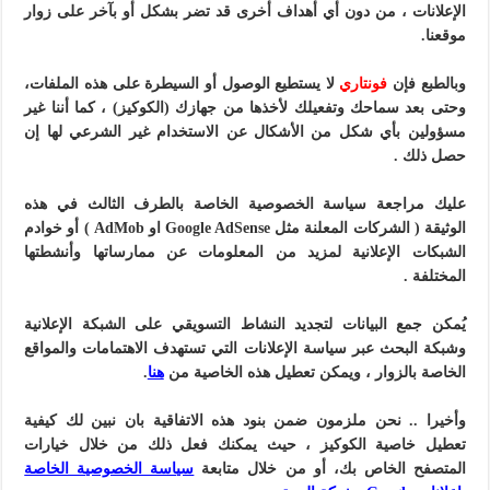
الإعلانات ، من دون أي أهداف أخرى قد تضر بشكل أو بآخر على زوار
موقعنا.
وبالطبع فإن
فونتاري
لا يستطيع الوصول أو السيطرة على هذه الملفات،
وحتى بعد سماحك وتفعيلك لأخذها من جهازك (الكوكيز) ، كما أننا غير
مسؤولين بأي شكل من الأشكال عن الاستخدام غير الشرعي لها إن
حصل ذلك .
عليك مراجعة سياسة الخصوصية الخاصة بالطرف الثالث في هذه
الوثيقة ( الشركات المعلنة مثل Google AdSense او AdMob ) أو خوادم
الشبكات الإعلانية لمزيد من المعلومات عن ممارساتها وأنشطتها
المختلفة .
يُمكن جمع البيانات لتجديد النشاط التسويقي على الشبكة الإعلانية
وشبكة البحث عبر سياسة الإعلانات التي تستهدف الاهتمامات والمواقع
الخاصة بالزوار ، ويمكن تعطيل هذه الخاصية من
هنا
.
وأخيرا .. نحن ملزمون ضمن بنود هذه الاتفاقية بان نبين لك كيفية
تعطيل خاصية الكوكيز ، حيث يمكنك فعل ذلك من خلال خيارات
المتصفح الخاص بك، أو من خلال متابعة
سياسة الخصوصية الخاصة