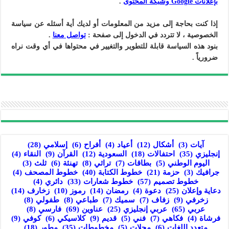
بإعلانات Google وشبكة المحتوى
.
إذا كنت بحاجة إلى مزيد من المعلومات أو لديك أية أسئله عن سياسة
الخصوصية ، لا تتردد في الدخول إلى صفحة :
تواصل معنا
.
بنود هذه السياسة قابلة للتطوير والتغيير في محتواها في أي وقت نراه
ضرورياً .
آيات
(3)
أشكال
(12)
أعياد
(4)
أفراح
(6)
إسلامي
(28)
إنجليزي
(35)
احتفالات
(18)
السعودية
(12)
القرآن
(9)
النقاء
(4)
اليوم الوطني
(5)
بطاقات
(7)
تراثي
(8)
تهنئة
(6)
ثلث
(3)
جرافيك
(3)
حزمة
(21)
خطوط الكتابة
(40)
خطوط المصحف
(4)
خطوط تصميم
(57)
خطوط شعارات
(33)
دائري
(4)
دعاية وإعلان
(25)
دعوة
(4)
رمضان
(14)
رموز
(10)
زخارف
(14)
زخرفي
(9)
زفاف
(7)
سميك
(7)
طباعي
(8)
طفولي
(8)
عربي
(65)
عربي إنجليزي
(25)
عناوين
(69)
فارسي
(8)
فرشاة
(4)
فكاهي
(7)
فني
(5)
قديم
(9)
كلاسيكي
(6)
كوفي
(9)
متعدد اللغات
(6)
مجلات
(5)
مخطوطات
(35)
مطور
(18)