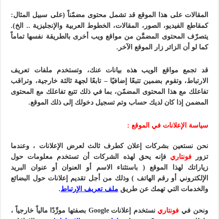
المقالات على هذا الموقع قد تشمل محتوى مضمّناً (على سبيل المثال:
كمقاطع الفيديو، الصور، المقالات، الخطوط العربية والإنجليزية .. الخ).
يتصرّف المحتوى المضمَّن من مواقع ويب أخرى بالطريقة نفسها تماماً
كما لو أن الزائر زار الموقع الآخر.
قد تجمع مواقع الويب هذه بيانات عنك، وتستخدم ملفات تعريف
الارتباط، وتقوم بضمين تتبعًا إضافيًا – تابعًا لجهة ثالثة خارجية، وتراقب
تفاعلك مع هذا المحتوى المضمّن، بما في ذلك تتبع تفاعلك مع المحتوى
المضمن إذا كان لديك حساب وتم تسجيل دخولك إلى ذلك الموقع.
سياسة الإعلانات في الموقع :
نحن نستعين بشركات إعلان كطرف ثالث لعرض الإعلانات ، وعندما
تزور
فونتاري
فإنه يحق لهذه الشركات أن تستخدم معلومات حول
زياراتك لهذا الموقع ( باستثناء الاسم أو العنوان أو عنوان البريد
الإلكتروني أو رقم الهاتف ) وذلك من أجل تقديم إعلانات حول البضائع
والخدمات التي تهمك عن طريق
ملف تعريف الإرتباط
.
ونحن في
فونتاري
نستخدم إعلانات Google بصفتها مورِّدًا مالياً خارجياً ،