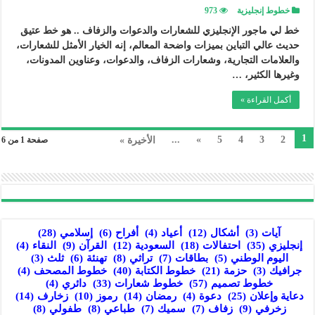
خطوط إنجليزية
973
خط لي ماجور الإنجليزي للشعارات والدعوات والزفاف .. هو خط عتيق
حديث عالي التباين بميزات واضحة المعالم، إنه الخيار الأمثل للشعارات،
والعلامات التجارية، وشعارات الزفاف، والدعوات، وعناوين المدونات،
وغيرها الكثير، …
أكمل القراءة »
1
...
»
5
4
3
2
الأخيرة »
صفحة 1 من 6
آيات
(3)
أشكال
(12)
أعياد
(4)
أفراح
(6)
إسلامي
(28)
إنجليزي
(35)
احتفالات
(18)
السعودية
(12)
القرآن
(9)
النقاء
(4)
اليوم الوطني
(5)
بطاقات
(7)
تراثي
(8)
تهنئة
(6)
ثلث
(3)
جرافيك
(3)
حزمة
(21)
خطوط الكتابة
(40)
خطوط المصحف
(4)
خطوط تصميم
(57)
خطوط شعارات
(33)
دائري
(4)
دعاية وإعلان
(25)
دعوة
(4)
رمضان
(14)
رموز
(10)
زخارف
(14)
زخرفي
(9)
زفاف
(7)
سميك
(7)
طباعي
(8)
طفولي
(8)