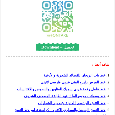
تحميل – Download
شاهد أيضا :
خط باب الريحان للقصائد الشعرية والأدعية
خط العرض زايرو الفني عربي فارسي لاتيني
خط فلفل رقعة عربي سميك للعناوين والنصوص والاقتباسات
خط بسملات مجمع الملك فهد لطباعة المصحف الشريف
خط التتش الهندسي للعنونة وتصميم الشعارات
خط النسخ البسيط والسطري للكتب + كراسة تعليم خط النسخ