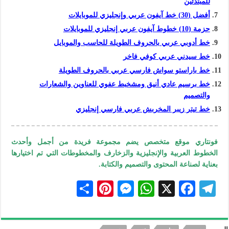
للمبتدئين
أفضل (30) خط آيفون عربي وإنجليزي للموبايلات
حزمة (10) خطوط آيفون عربي إنجليزي للموبايلات
خط أدوبي عربي بالحروف الطويلة للحاسب والموبايل
خط سيدني عربي كوفي فاخر
خط باراستو سواش فارسي عربي بالحروف الطويلة
خط برسيم عادي أنيق ومشخبط عفوي للعناوين والشعارات
والتصميم
خط تيتر زيبر المخربش عربي فارسي إنجليزي
فونتاري موقع متخصص يضم مجموعة فريدة من أجمل وأحدث
الخطوط العربية والإنجليزية والزخارف والمخطوطات التي تم اختيارها
بعناية لصناعة المحتوى والتصميم و
الكتابة.
S
Pi
M
W
X
F
Te
h
nt
es
h
ac
le
ar
er
se
at
eb
gr