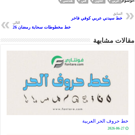
الوسوم
عربي
عناوين
فني
هندسي
e
es
n
s
oo
a
t
ge
A
k
m
السابق
خط سيدني عربي كوفي فاخر
r
p
التالي
خط مخطوطات سحابة رمضان 26
p
مقالات مشابهة
خط حروف الحر العربية
2026-06-27