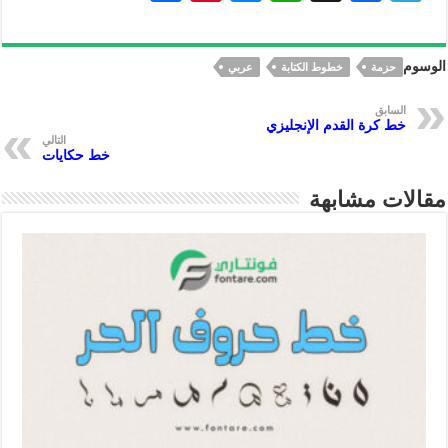
h
nt
es
h
ac
le
ar
er
se
at
eb
gr
الوسوم
حزمة
خطوط الكتابة
عربي
e
es
n
s
oo
a
t
ge
A
k
m
السابق
خط كرة القدم الإنجليزي
r
p
التالي
خط حكايات
p
مقالات مشابهة