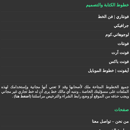
خطوط الكتابة والتصميم
فونتاري | فن الخط
جرافيكي
لوجوهاتي.كوم
فونتات
فونت آرت
فونت باكس
آيفونت | خطوط الموبايل
جميع الخطوط المتاحة ملك لأصحابها وقد لا تعني أنها مجانية وإستخدامك لهذه
الملفات على مسؤليتك الخاصة .. وننبه أي مالك خط يرى أن له خط تجاري غير مجاني
ويجب حذفه من الموقع أو وضع رابط الشراء والترخيص مراسلتنا
(اضغط هنا)
.
صفحات
من نحن – تواصل معنا