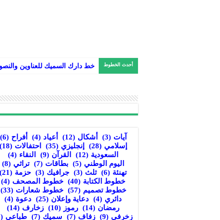
أحدث الخطوط
خط دارك السميك للعناوين والنص
آيات
(3)
أشكال
(12)
أعياد
(4)
أفراح
(6)
إسلامي
(28)
إنجليزي
(35)
احتفالات
(18)
السعودية
(12)
القرآن
(9)
النقاء
(4)
اليوم الوطني
(5)
بطاقات
(7)
تراثي
(8)
تهنئة
(6)
ثلث
(3)
جرافيك
(3)
حزمة
(21)
خطوط الكتابة
(40)
خطوط المصحف
(4)
خطوط تصميم
(57)
خطوط شعارات
(33)
دائري
(4)
دعاية وإعلان
(25)
دعوة
(4)
رمضان
(14)
رموز
(10)
زخارف
(14)
زخرفي
(9)
زفاف
(7)
سميك
(7)
طباعي
(8)