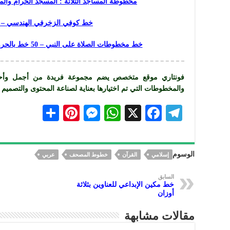
مخطوطة المساجد الثلاثة : المسجد الحرام وال
خط كوفي الزخرفي الهندسي – ع
خط مخطوطات الصلاة على النبي – 50 خط بالحروف الإنجليزية الكبيرة والصغيرة
فونتاري موقع متخصص يضم مجموعة فريدة من أجمل وأحدث 
والمخطوطات التي تم اختيارها بعناية لصناعة المحتوى والتصميم 
S
Pi
M
W
X
F
Te
h
nt
es
h
ac
le
ar
er
se
at
eb
gr
الوسوم
إسلامي
القرآن
خطوط المصحف
عربي
e
es
n
s
oo
a
t
ge
A
k
m
السابق
خط مكين الإبداعي للعناوين بثلاثة
r
p
أوزان
p
مقالات مشابهة