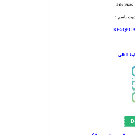
File Size:
بيت باسم :
KFGQPC Alj
بط التالي