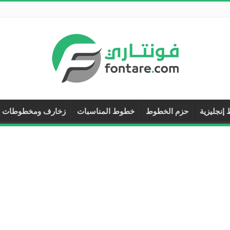
إنجليزية
حزم الخطوط
خطوط المناسبات
زخارف ومخطوطات