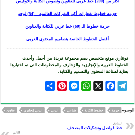
أكثر من (200) خط عربي للعناوين ونصوص الكتابة والأوفيس
حزمة خطوط شعارات أكبر الشركات العالمية – (54) لوجو
حزمة خطوط الـ (60) خط عربي للكتابة والعناوين
أفضل الخطوط الخاصة بتصاميم المحتوى العربي
فونتاري موقع متخصص يضم مجموعة فريدة من أجمل وأحدث
الخطوط العربية والإنجليزية والزخارف والمخطوطات التي تم اختيارها
بعناية لصناعة المحتوى والتصميم و
الكتابة
.
S
Pi
M
W
X
F
Te
h
nt
es
h
ac
le
ar
er
se
at
eb
gr
الوسوم
حزمة
خطوط الكتابة
طباعي
عربي
عربي إنجليزي
عناوين
e
es
n
s
oo
a
t
ge
A
k
m
السابق
خط فواصل وتشكيلات المصحف
r
p
التالي