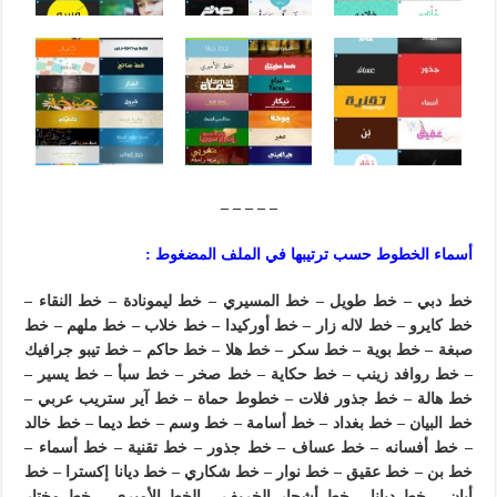
– – – – –
أسماء الخطوط حسب ترتيبها في الملف المضغوط :
خط دبي – خط طويل – خط المسيري – خط ليمونادة – خط النقاء –
خط كايرو – خط لاله زار – خط أوركيدا – خط خلاب – خط ملهم – خط
صبغة – خط بوية – خط سكر – خط هلا – خط حاكم – خط تيبو جرافيك
– خط روافد زينب – خط حكاية – خط صخر – خط سبأ – خط يسير –
خط هالة – خط جذور فلات – خطوط حماة – خط آير ستريب عربي –
خط البيان – خط بغداد – خط أسامة – خط وسم – خط ديما – خط خالد
– خط أفسانه – خط عساف – خط جذور – خط تقنية – خط أسماء –
خط بن – خط عقيق – خط نوار – خط شكاري – خط ديانا إكسترا – خط
أبان – خط ديانا – خط أشجار الخريف – الخط الأميري – خط مختار