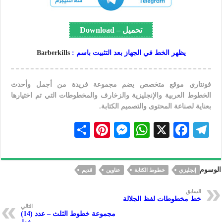
تحميل – Download
يظهر الخط في الجهاز بعد التثبيت باسم :
Barberkills
فونتاري موقع متخصص يضم مجموعة فريدة من أجمل وأحدث
الخطوط العربية والإنجليزية والزخارف والمخطوطات التي تم اختيارها
بعناية لصناعة المحتوى والتصميم الكتابة.
S
Pi
M
W
X
F
Te
h
nt
es
h
ac
le
ar
er
se
at
eb
gr
الوسوم
إنجليزي
خطوط الكتابة
عناوين
قديم
e
es
n
s
oo
a
t
ge
A
k
m
السابق
خط مخطوطات لفظ الجلالة
r
p
التالي
مجموعة خطوط الثلث – عدد (14)