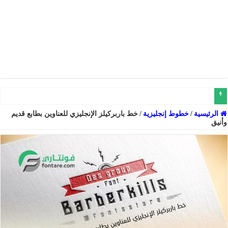
خط دارك السميك للعناوين والنصوص والشعارات عربي إنجليزي فارسي
الرئيسية
/
خطوط إنجليزية
/
خط باربركيلز الإنجليزي للعناوين بطابع قديم
وأنيق