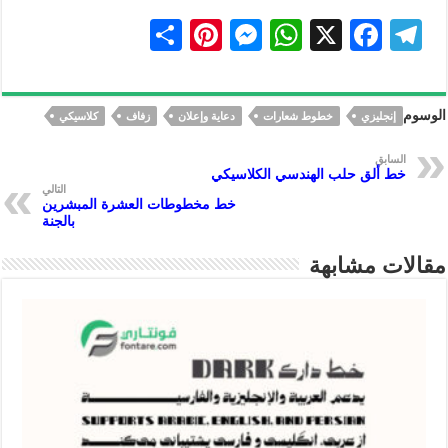
S
Pi
M
W
X
F
Te
h
nt
es
h
ac
le
ar
er
se
at
eb
gr
الوسوم
إنجليزي
خطوط شعارات
دعاية وإعلان
زفاف
كلاسيكي
e
es
n
s
oo
a
t
ge
A
k
m
السابق
خط ألق حلب الهندسي الكلاسيكي
r
p
التالي
خط مخطوطات العشرة المبشرين
p
بالجنة
مقالات مشابهة