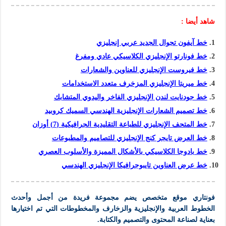
شاهد أيضا :
خط آيفون تجوال الجديد عربي إنجليزي
خط فونارتو الإنجليزي الكلاسيكي عادي ومفرغ
خط فيروست الإنجليزي للعناوين والشعارات
خط ميريتا الإنجليزي المزخرف متعدد الاستخدامات
خط جودنايت لندن الإنجليزي الفاخر واليدوي المتشابك
خط تصميم الشعارات الإنجليزية الهندسي السميك كروبيد
خط المتحف الإنجليزي للطباعة التقليدية الجرافيكية (7) أوزان
خط العرض تايجر كنج الإنجليزي للتصاميم والمطبوعات
خط بادوجا الكلاسيكي بالأشكال المميزة والأسلوب العصري
خط عرض العناوين تايبوجرافيكا الإنجليزي الهندسي
فونتاري موقع متخصص يضم مجموعة فريدة من أجمل وأحدث
الخطوط العربية والإنجليزية والزخارف والمخطوطات التي تم اختيارها
بعناية لصناعة المحتوى والتصميم و
الكتابة
.