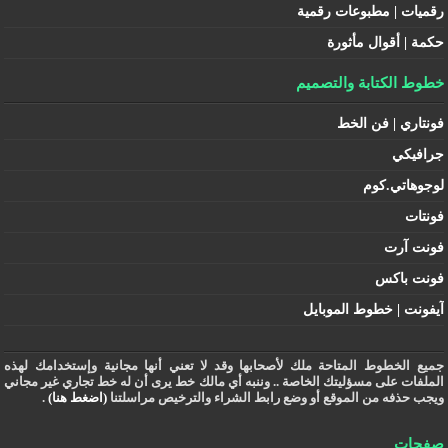
رقميات | مطبوعات رقمية
حكمة | أقوال مأثورة
خطوط الكتابة والتصميم
فونتاري | فن الخط
جرافيكي
لوجوهاتي.كوم
فونتات
فونت آرت
فونت باكس
آيفونت | خطوط الموبايل
جميع الخطوط المتاحة ملك لأصحابها وقد لا تعني أنها مجانية وإستخدامك لهذه
الملفات على مسؤليتك الخاصة .. وننبه أي مالك خط يرى أن له خط تجاري غير مجاني
ويجب حذفه من الموقع أو وضع رابط الشراء والترخيص مراسلتنا
(اضغط هنا)
.
صفحات