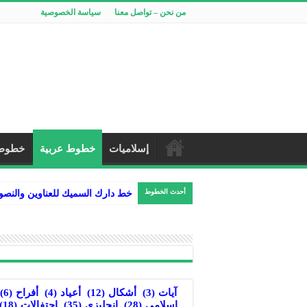
من نحن – تواصل معنا
سياسة الخصوصية
إسلاميات
خطوط عربية
خطوط 
أحدث الخطوط
خط دارك السميك للعناوين والنص
آيات
(3)
أشكال
(12)
أعياد
(4)
أفراح
(6)
إسلامي
(28)
إنجليزي
(35)
احتفالات
(18)