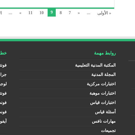
9
...
»
11
10
8
7
«
...
« الأولى
ال
روابط مهمة
خطوط
المكتبة المدنية التعليمية
فونت
المجلة المدنية
جرا
اختبارات مركزية
لوجو
اختبارات موهبة
فونت
اختبارات قياس
فون
أسئلة قياس
فون
مهارات نافس
آيفو
تجميعات