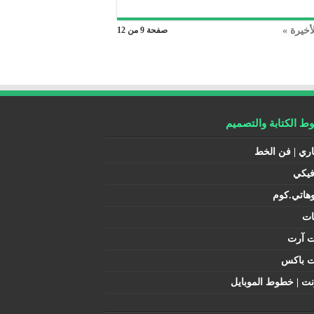
أخيرة »
صفحة 9 من 12
 الكتابة والتصميم
اري | فن الخط
فيكي
هاتي.كوم
ات
ت آرت
ت باكس
نت | خطوط الموبايل