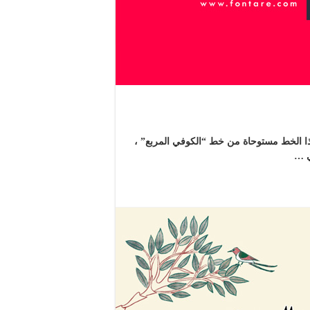
 الخط مستوحاة من خط “الكوفي المربع” ،
ي …