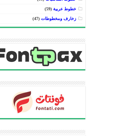
خطوط عربية
(59)
زخارف ومخطوطات
(47)