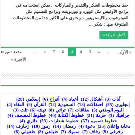
خط مخطوطات الشكر والتقدير والمباركات .. يمكن استخدامه في
برامج الأوفيس مثل الوورد والبوربوينت وبرامج التصميم مثل
الفوتوشوب والاليستريتور ، ويحتوي على الكثير جدا من المخطوطات
المتنوعة منها : شكر …
أكمل القراءة »
5
...
»
7
6
4
3
«
...
« الأولى
صفحة 5 من 10
الأخيرة »
آيات
(3)
أشكال
(12)
أعياد
(4)
أفراح
(6)
إسلامي
(28)
إنجليزي
(35)
احتفالات
(18)
السعودية
(12)
القرآن
(9)
النقاء
(4)
اليوم الوطني
(5)
بطاقات
(7)
تراثي
(8)
تهنئة
(6)
ثلث
(3)
جرافيك
(3)
حزمة
(21)
خطوط الكتابة
(40)
خطوط المصحف
(4)
خطوط تصميم
(57)
خطوط شعارات
(33)
دائري
(4)
دعاية وإعلان
(25)
دعوة
(4)
رمضان
(14)
رموز
(10)
زخارف
(14)
زخرفي
(9)
زفاف
(7)
سميك
(7)
طباعي
(8)
طفولي
(8)