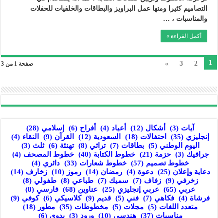
التصاميم كثيرا ومنها عمل البراويز والبطاقات والخلفيات للحفلات
والمناسبات ، …
أكمل القراءة »
1
»
3
2
صفحة 1 من 3
آيات
(3)
أشكال
(12)
أعياد
(4)
أفراح
(6)
إسلامي
(28)
إنجليزي
(35)
احتفالات
(18)
السعودية
(12)
القرآن
(9)
النقاء
(4)
اليوم الوطني
(5)
بطاقات
(7)
تراثي
(8)
تهنئة
(6)
ثلث
(3)
جرافيك
(3)
حزمة
(21)
خطوط الكتابة
(40)
خطوط المصحف
(4)
خطوط تصميم
(57)
خطوط شعارات
(33)
دائري
(4)
دعاية وإعلان
(25)
دعوة
(4)
رمضان
(14)
رموز
(10)
زخارف
(14)
زخرفي
(9)
زفاف
(7)
سميك
(7)
طباعي
(8)
طفولي
(8)
عربي
(65)
عربي إنجليزي
(25)
عناوين
(68)
فارسي
(8)
فرشاة
(4)
فكاهي
(7)
فني
(5)
قديم
(9)
كلاسيكي
(6)
كوفي
(9)
متعدد اللغات
(5)
مجلات
(5)
مخطوطات
(35)
مطور
(18)
مناسبات
(37)
هندسي
(10)
ورود
(3)
يدوي
(6)