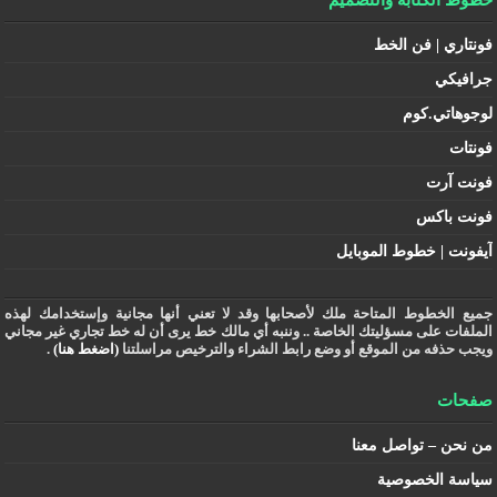
فونتاري | فن الخط
جرافيكي
لوجوهاتي.كوم
فونتات
فونت آرت
فونت باكس
آيفونت | خطوط الموبايل
جميع الخطوط المتاحة ملك لأصحابها وقد لا تعني أنها مجانية وإستخدامك لهذه
الملفات على مسؤليتك الخاصة .. وننبه أي مالك خط يرى أن له خط تجاري غير مجاني
ويجب حذفه من الموقع أو وضع رابط الشراء والترخيص مراسلتنا
(اضغط هنا)
.
صفحات
من نحن – تواصل معنا
سياسة الخصوصية