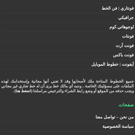
فونتاري | فن الخط
جرافيكي
لوجوهاتي.كوم
فونتات
فونت آرت
فونت باكس
آيفونت | خطوط الموبايل
جميع الخطوط المتاحة ملك لأصحابها وقد لا تعني أنها مجانية وإستخدامك لهذه
الملفات على مسؤليتك الخاصة .. وننبه أي مالك خط يرى أن له خط تجاري غير مجاني
ويجب حذفه من الموقع أو وضع رابط الشراء والترخيص مراسلتنا
(اضغط هنا)
.
صفحات
من نحن – تواصل معنا
سياسة الخصوصية