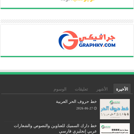
الأخيرة
الأشهر
تعليقات
الوسوم
خط حروف الحر العربية
2026-06-27
خط دارك السميك للعناوين والنصوص والشعارات
عربي إنجليزي فارسي