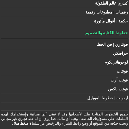
كيدزي عالم الطفولة
رقميات | مطبوعات رقمية
حكمة | أقوال مأثورة
خطوط الكتابة والتصميم
فونتاري | فن الخط
جرافيكي
لوجوهاتي.كوم
فونتات
فونت آرت
فونت باكس
آيفونت | خطوط الموبايل
جميع الخطوط المتاحة ملك لأصحابها وقد لا تعني أنها مجانية وإستخدامك لهذه
الملفات على مسؤليتك الخاصة .. وننبه أي مالك خط يرى أن له خط تجاري غير مجاني
ويجب حذفه من الموقع أو وضع رابط الشراء والترخيص مراسلتنا
(اضغط هنا)
.