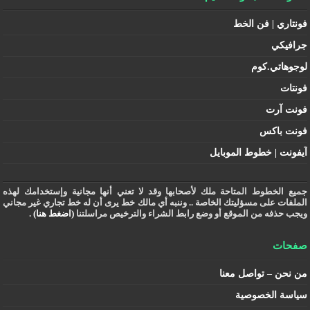
فونتاري | فن الخط
جرافيكي
لوجوهاتي.كوم
فونتات
فونت آرت
فونت باكس
آيفونت | خطوط الموبايل
جميع الخطوط المتاحة ملك لأصحابها وقد لا تعني أنها مجانية وإستخدامك لهذه
الملفات على مسؤليتك الخاصة .. وننبه أي مالك خط يرى أن له خط تجاري غير مجاني
ويجب حذفه من الموقع أو وضع رابط الشراء والترخيص مراسلتنا
(اضغط هنا)
.
صفحات
من نحن – تواصل معنا
سياسة الخصوصية