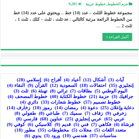
حزم الخطوط
,
خطوط عربية
9,281
مجموعة خطوط الثلث – عدد (14) خط .. ويحتوي على عدد (14) خط
من الخطوط الرائعة مرتبة كالتالي : ae-ثلث ، ثلث – كلك ، ثلث 1 ،
ثلث 2 …
أكمل القراءة »
آيات
(3)
أشكال
(12)
أعياد
(4)
أفراح
(6)
إسلامي
(28)
إنجليزي
(35)
احتفالات
(18)
السعودية
(12)
القرآن
(9)
النقاء
(4)
اليوم الوطني
(5)
بطاقات
(7)
تراثي
(8)
تهنئة
(6)
ثلث
(3)
جرافيك
(3)
حزمة
(21)
خطوط الكتابة
(40)
خطوط المصحف
(4)
خطوط تصميم
(57)
خطوط شعارات
(33)
دائري
(4)
دعاية وإعلان
(25)
دعوة
(4)
رمضان
(14)
رموز
(10)
زخارف
(14)
زخرفي
(9)
زفاف
(7)
سميك
(7)
طباعي
(8)
طفولي
(8)
عربي
(65)
عربي إنجليزي
(25)
عناوين
(68)
فارسي
(8)
فرشاة
(4)
فكاهي
(7)
فني
(5)
قديم
(9)
كلاسيكي
(6)
كوفي
(9)
متعدد اللغات
(5)
مجلات
(5)
مخطوطات
(35)
مطور
(18)
مناسبات
(37)
هندسي
(10)
ورود
(3)
يدوي
(6)