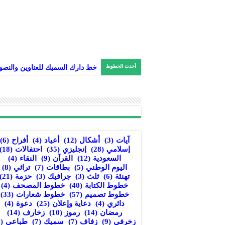
أحدث الخطوط
خط دارك السميك للعناوين والنص
آيات
(3)
أشكال
(12)
أعياد
(4)
أفراح
(6)
إسلامي
(28)
إنجليزي
(35)
احتفالات
(18)
السعودية
(12)
القرآن
(9)
النقاء
(4)
اليوم الوطني
(5)
بطاقات
(7)
تراثي
(8)
تهنئة
(6)
ثلث
(3)
جرافيك
(3)
حزمة
(21)
خطوط الكتابة
(40)
خطوط المصحف
(4)
خطوط تصميم
(57)
خطوط شعارات
(33)
دائري
(4)
دعاية وإعلان
(25)
دعوة
(4)
رمضان
(14)
رموز
(10)
زخارف
(14)
زخرفي
(9)
زفاف
(7)
سميك
(7)
طباعي
(8)