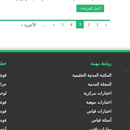
أكمل القراءة »
3
...
»
5
4
2
1
«
الأخيرة »
روابط مهمة
خطوط
المكتبة المدنية التعليمية
فونت
المجلة المدنية
جرا
اختبارات مركزية
لوجو
اختبارات موهبة
فونت
اختبارات قياس
فون
أسئلة قياس
فون
مهارات نافس
آيفو