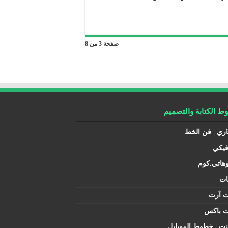
صفحة 3 من 8
 الكتابة والتصميم
اري | فن الخط
فيكي
هاتي.كوم
ات
ت آرت
ت باكس
نت | خطوط الموبايل