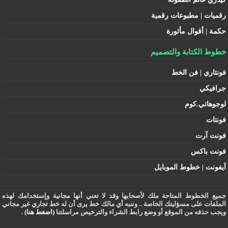
رقميات | مطبوعات رقمية
حكمة | أقوال مأثورة
خطوط الكتابة والتصميم
فونتاري | فن الخط
جرافيكي
لوجوهاتي.كوم
فونتات
فونت آرت
فونت باكس
آيفونت | خطوط الموبايل
جميع الخطوط المتاحة ملك لأصحابها وقد لا تعني أنها مجانية وإستخدامك لهذه
الملفات على مسؤليتك الخاصة .. وننبه أي مالك خط يرى أن له خط تجاري غير مجاني
ويجب حذفه من الموقع أو وضع رابط الشراء والترخيص مراسلتنا
(اضغط هنا)
.