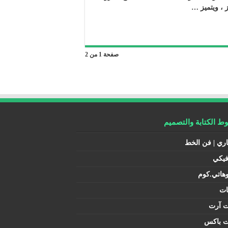
ز ، ويتميز …
صفحة 1 من 2
 الكتابة والتصميم
اري | فن الخط
فيكي
هاتي.كوم
ات
ت آرت
ت باكس