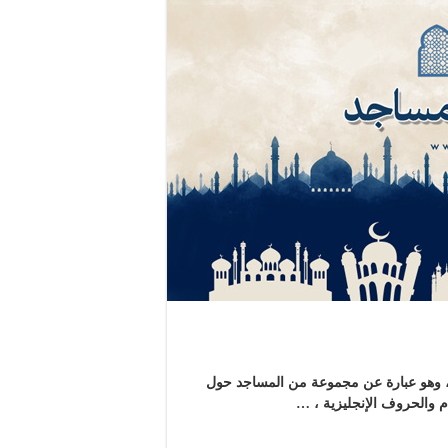
جد .. من إبداعات الأستاذة purity_ kw النقاء ، وهو عبارة عن مجموعة من المساجد حول
م والحروف الإنجليزية ، …