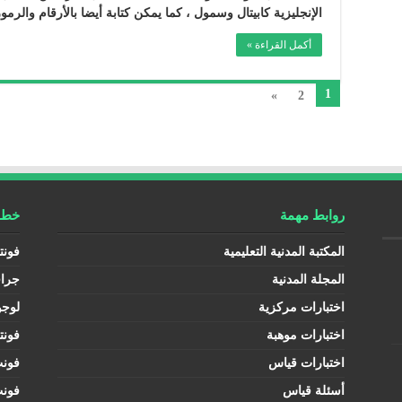
الإنجليزية كابيتال وسمول ، كما يمكن كتابة أيضا بالأرقام والرمو
أكمل القراءة »
1
»
2
روابط مهمة
خطوط
المكتبة المدنية التعليمية
فونت
المجلة المدنية
جرا
اختبارات مركزية
لوجو
اختبارات موهبة
فونت
اختبارات قياس
فون
أسئلة قياس
فون