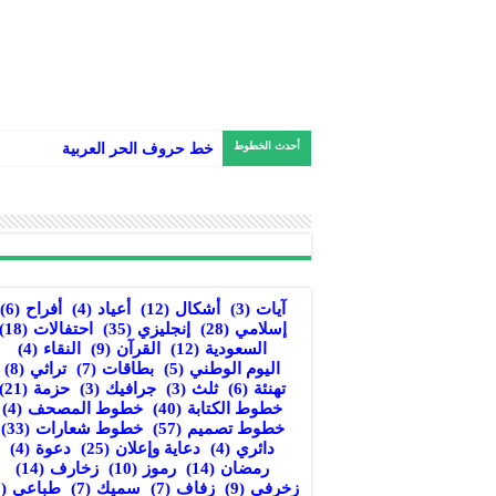
أحدث الخطوط
خط حروف الحر العربية
آيات
(3)
أشكال
(12)
أعياد
(4)
أفراح
(6)
إسلامي
(28)
إنجليزي
(35)
احتفالات
(18)
السعودية
(12)
القرآن
(9)
النقاء
(4)
اليوم الوطني
(5)
بطاقات
(7)
تراثي
(8)
تهنئة
(6)
ثلث
(3)
جرافيك
(3)
حزمة
(21)
خطوط الكتابة
(40)
خطوط المصحف
(4)
خطوط تصميم
(57)
خطوط شعارات
(33)
دائري
(4)
دعاية وإعلان
(25)
دعوة
(4)
رمضان
(14)
رموز
(10)
زخارف
(14)
زخرفي
(9)
زفاف
(7)
سميك
(7)
طباعي
(8)