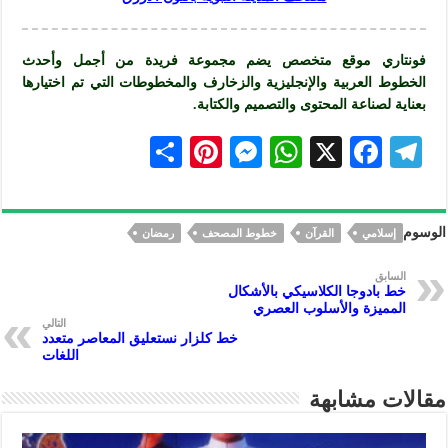
فونتاري موقع متخصص يضم مجموعة فريدة من أجمل وأحدث
الخطوط العربية والإنجليزية والزخارف والمخطوطات التي تم اختيارها
بعناية لصناعة المحتوى والتصميم و
الكتابة
.
S
Pi
M
W
X
F
Te
h
nt
es
h
ac
le
ar
er
se
at
eb
gr
الوسوم
إسلامي
القرآن
خطوط المصحف
رمضان
e
es
n
s
oo
a
t
ge
A
k
m
السابق
خط بادوجا الكلاسيكي بالأشكال
r
p
المميزة والأسلوب العصري
التالي
p
خط كلزار نستعليق المعاصر متعدد
اللغات
مقالات مشابهة