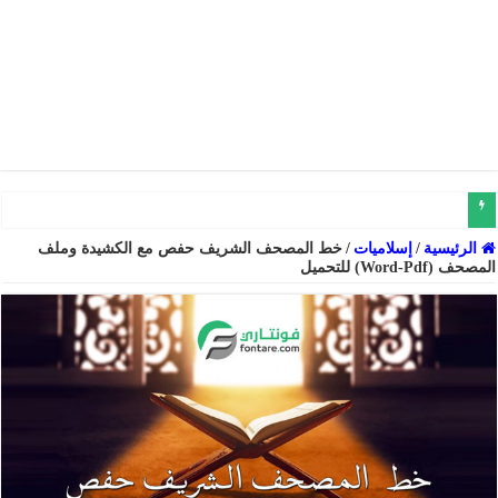
خط دارك السميك للعناوين والنصوص والشعارات عربي إنجليزي فارسي
الرئيسية
/
إسلاميات
/
خط المصحف الشريف حفص مع الكشيدة وملف
المصحف (Word-Pdf) للتحميل