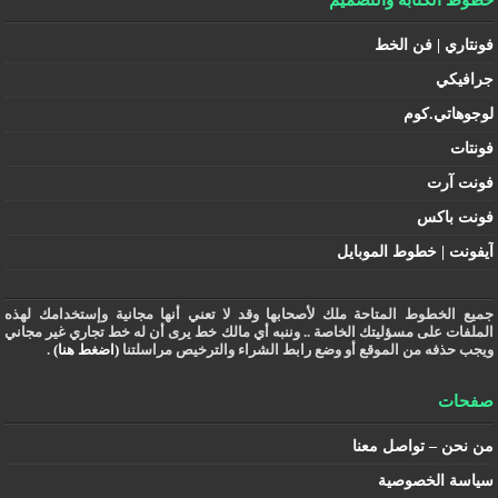
فونتاري | فن الخط
جرافيكي
لوجوهاتي.كوم
فونتات
فونت آرت
فونت باكس
آيفونت | خطوط الموبايل
جميع الخطوط المتاحة ملك لأصحابها وقد لا تعني أنها مجانية وإستخدامك لهذه
الملفات على مسؤليتك الخاصة .. وننبه أي مالك خط يرى أن له خط تجاري غير مجاني
ويجب حذفه من الموقع أو وضع رابط الشراء والترخيص مراسلتنا
(اضغط هنا)
.
صفحات
من نحن – تواصل معنا
سياسة الخصوصية