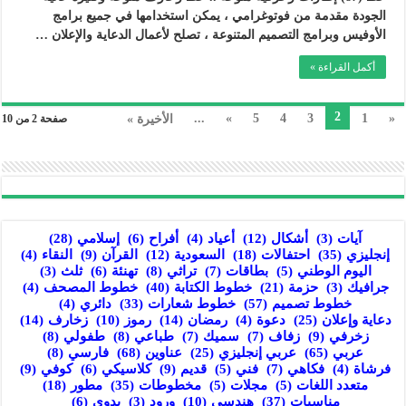
الجودة مقدمة من فوتوغرامي ، يمكن استخدامها في جميع برامج
الأوفيس وبرامج التصميم المتنوعة ، تصلح لأعمال الدعاية والإعلان …
أكمل القراءة »
2
...
»
5
4
3
1
«
الأخيرة »
صفحة 2 من 10
آيات
(3)
أشكال
(12)
أعياد
(4)
أفراح
(6)
إسلامي
(28)
إنجليزي
(35)
احتفالات
(18)
السعودية
(12)
القرآن
(9)
النقاء
(4)
اليوم الوطني
(5)
بطاقات
(7)
تراثي
(8)
تهنئة
(6)
ثلث
(3)
جرافيك
(3)
حزمة
(21)
خطوط الكتابة
(40)
خطوط المصحف
(4)
خطوط تصميم
(57)
خطوط شعارات
(33)
دائري
(4)
دعاية وإعلان
(25)
دعوة
(4)
رمضان
(14)
رموز
(10)
زخارف
(14)
زخرفي
(9)
زفاف
(7)
سميك
(7)
طباعي
(8)
طفولي
(8)
عربي
(65)
عربي إنجليزي
(25)
عناوين
(68)
فارسي
(8)
فرشاة
(4)
فكاهي
(7)
فني
(5)
قديم
(9)
كلاسيكي
(6)
كوفي
(9)
متعدد اللغات
(5)
مجلات
(5)
مخطوطات
(35)
مطور
(18)
مناسبات
(37)
هندسي
(10)
ورود
(3)
يدوي
(6)