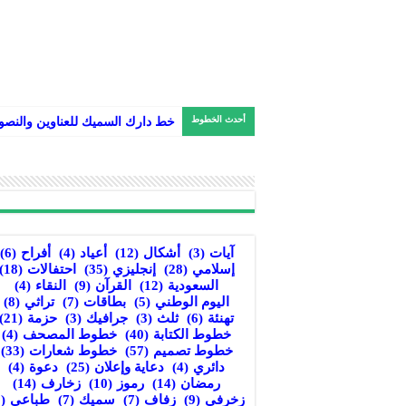
أحدث الخطوط
خط دارك السميك للعناوين والنص
آيات
(3)
أشكال
(12)
أعياد
(4)
أفراح
(6)
إسلامي
(28)
إنجليزي
(35)
احتفالات
(18)
السعودية
(12)
القرآن
(9)
النقاء
(4)
اليوم الوطني
(5)
بطاقات
(7)
تراثي
(8)
تهنئة
(6)
ثلث
(3)
جرافيك
(3)
حزمة
(21)
خطوط الكتابة
(40)
خطوط المصحف
(4)
خطوط تصميم
(57)
خطوط شعارات
(33)
دائري
(4)
دعاية وإعلان
(25)
دعوة
(4)
رمضان
(14)
رموز
(10)
زخارف
(14)
زخرفي
(9)
زفاف
(7)
سميك
(7)
طباعي
(8)