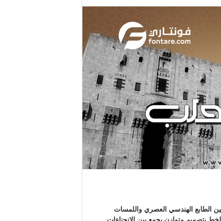
ن الطابع الهندسي العصري واللمسات
الخط بتصميم متوازن يجمع بين الانحناءات …