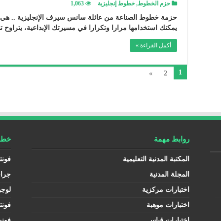
حزم الخطوط
,
خطوط إنجليزية
1,063
حزمة خطوط الصناعة من عائلة سانس سيرف الإنجليزية .. هي
يمكنك استخدامها مرارا وتكرارا في مسيرتك الإبداعية، يتراوح 
أكمل القراءة »
1
»
2
روابط مهمة
خطوط
المكتبة المدنية التعليمية
فونت
المجلة المدنية
جرا
اختبارات مركزية
لوجو
اختبارات موهبة
فونت
اختبارات قياس
فون