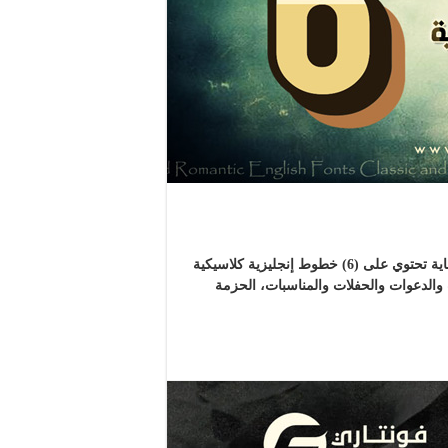
حزمة (6) خطوط إنجليزية كلاسيك ورومانس .. حزمة منتقاة بعناية تحتوي على (6) خطوط إنجليزية كلاسيكية
الدعوات والحفلات والمناسبات، الحزمة